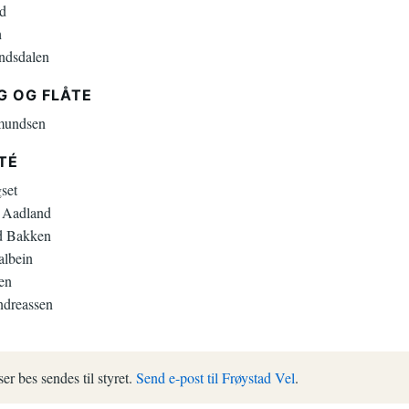
ed
h
ndsdalen
G OG FLÅTE
smundsen
TÉ
set
e Aadland
ld Bakken
albein
en
dreassen
er bes sendes til styret.
Send e-post til Frøystad Vel
.