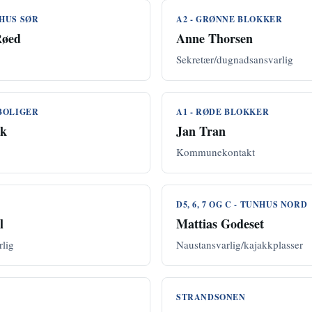
UNHUS SØR
A2 - GRØNNE BLOKKER
Røed
Anne Thorsen
Sekretær/dugnadsansvarlig
BOLIGER
A1 - RØDE BLOKKER
ik
Jan Tran
Kommunekontakt
D5, 6, 7 OG C - TUNHUS NORD
l
Mattias Godeset
rlig
Naustansvarlig/kajakkplasser
STRANDSONEN