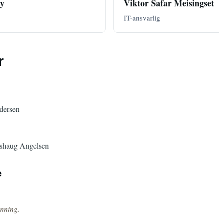
ly
Viktor Safar Meisingset
IT-ansvarlig
r
dersen
kshaug Angelsen
e
enning.