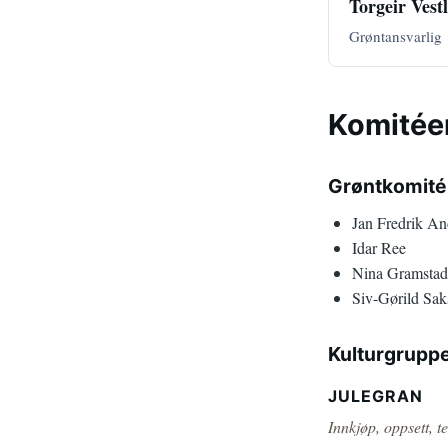
Torgeir Vest
Grøntansvarlig
Komitée
Grøntkomité
Jan Fredrik An
Idar Ree
Nina Gramstad
Siv-Gørild Sa
Kulturgrupp
JULEGRAN
Innkjøp, oppsett, t