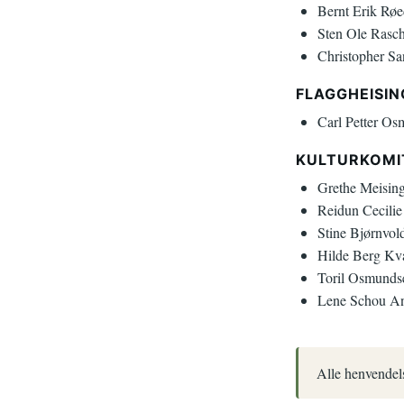
Bernt Erik Rø
Sten Ole Rasc
Christopher Sa
FLAGGHEISIN
Carl Petter O
KULTURKOMI
Grethe Meising
Reidun Cecili
Stine Bjørnvo
Hilde Berg Kv
Toril Osmunds
Lene Schou An
Alle henvendels