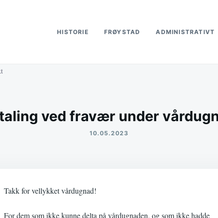
HISTORIE
FRØYSTAD
ADMINISTRATIVT
kt
taling ved fravær under vårdug
10.05.2023
Takk for vellykket vårdugnad!
For dem som ikke kunne delta på vårdugnaden, og som ikke hadde