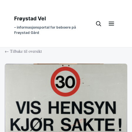
Frøystad Vel
– informasjonsportal for beboere på
Frøystad Gård
← Tilbake til oversikt