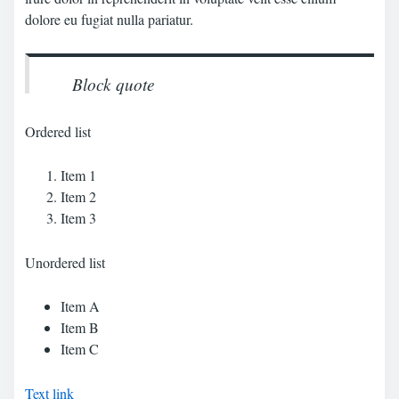
dolore eu fugiat nulla pariatur.
Block quote
Ordered list
Item 1
Item 2
Item 3
Unordered list
Item A
Item B
Item C
Text link