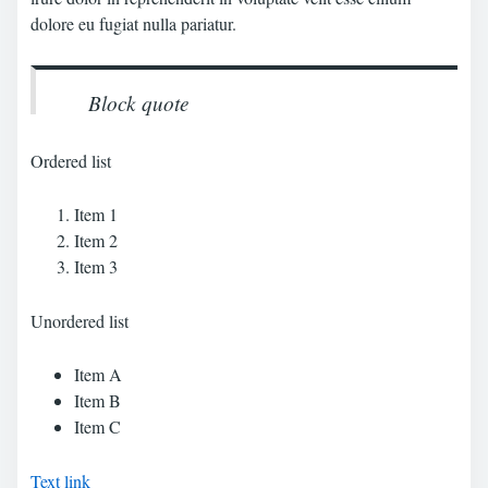
dolore eu fugiat nulla pariatur.
Block quote
Ordered list
Item 1
Item 2
Item 3
Unordered list
Item A
Item B
Item C
Text link