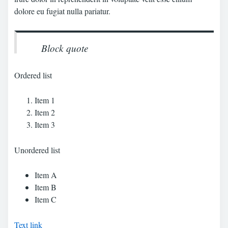
dolore eu fugiat nulla pariatur.
Block quote
Ordered list
Item 1
Item 2
Item 3
Unordered list
Item A
Item B
Item C
Text link