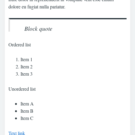
dolore eu fugiat nulla pariatur.
Block quote
Ordered list
Item 1
Item 2
Item 3
Unordered list
Item A
Item B
Item C
Text link