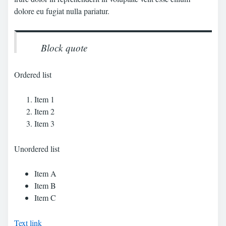
dolore eu fugiat nulla pariatur.
Block quote
Ordered list
Item 1
Item 2
Item 3
Unordered list
Item A
Item B
Item C
Text link