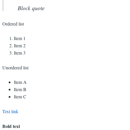
Block quote
Ordered list
Item 1
Item 2
Item 3
Unordered list
Item A
Item B
Item C
Text link
Bold text