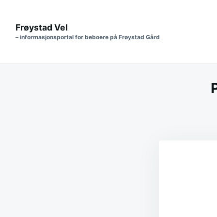
Frøystad Vel
– informasjonsportal for beboere på Frøystad Gård